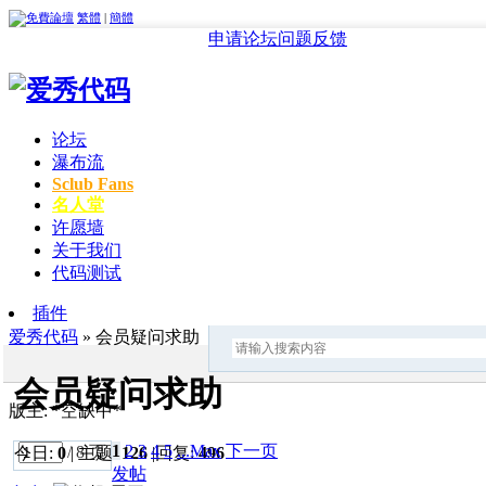
繁體
|
簡體
申请论坛
问题反馈
论坛
瀑布流
Sclub Fans
名人堂
许愿墙
关于我们
代码测试
插件
爱秀代码
» 会员疑问求助
会员疑问求助
版主: *空缺中*
1
2
3
4
5
...Max
下一页
/ 8 页
今日:
0
|
主题:
126
|
回复:
496
发帖