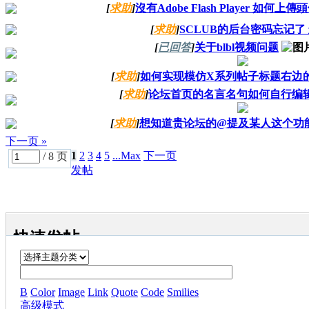
[
求助
]
沒有Adobe Flash Player 如何上傳
[
求助
]
SCLUB的后台密码忘记了
[
已回答
]
关于blbl视频问题
[
求助
]
如何实现模仿X系列帖子标题右边的
[
求助
]
论坛首页的名言名句如何自行编
[
求助
]
想知道贵论坛的@提及某人这个功
下一页 »
1
2
3
4
5
...Max
下一页
/ 8 页
发帖
快速发帖
B
Color
Image
Link
Quote
Code
Smilies
高级模式