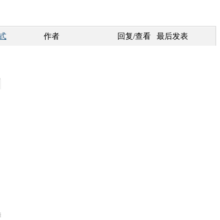
式
作者
回复/查看
最后发表
1
5