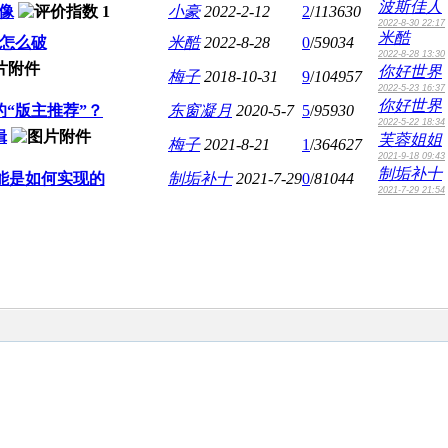
波斯佳人
頭像
小豪
2022-2-12
2
/
113630
2022-8-30 22:17
米酷
 怎么破
米酷
2022-8-28
0
/
59034
2022-8-28 13:30
你好世界
梅子
2018-10-31
9
/
104957
2022-5-23 16:37
你好世界
“版主推荐”？
东窗凝月
2020-5-7
5
/
95930
2022-5-22 18:34
辑
芙蓉姐姐
梅子
2021-8-21
1
/
364627
2021-9-18 09:43
制垢补十
能是如何实现的
制垢补十
2021-7-29
0
/
81044
2021-7-29 21:54