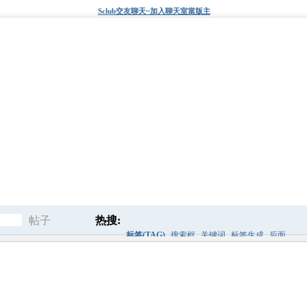
Sclub交友聊天~加入聊天室當版主
帖子
热搜:
标签(TAG)
搜索框
关键词
标签生成
后面
搜
这里生成标签
快速查找
点击这里
索