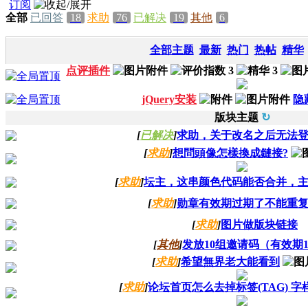
订阅
全部
已回答
18
求助
76
已解决
19
其他
6
全部主题
最新
热门
热帖
精华
点评插件
jQuery安装
隐
版块主题
↻
[
已解决
]
求助，关于改名之后无法
[
求助
]
想問頭像怎樣換成鏈接?
[
求助
]
坛主，这串颜色代码能否合并，
[
求助
]
勋章有效期过期了不能重
[
求助
]
图片做版块链接
[
其他
]
发放10组邀请码（有效期1
[
求助
]
希望無界老大能看到
[
求助
]
论坛首页怎么去掉标签(TAG) 字