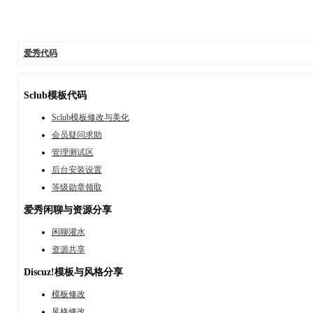
爱秀代码
Sclub模板代码
Sclub模板修改与美化
会员疑问求助
管理测试区
后台安装设置
等级勋章领取
爱秀闲聊与资源分享
闲聊灌水
资源共享
Discuz!模板与风格分享
模板修改
风格修改