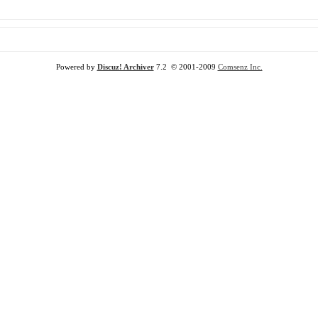
Powered by
Discuz! Archiver
7.2 © 2001-2009
Comsenz Inc.